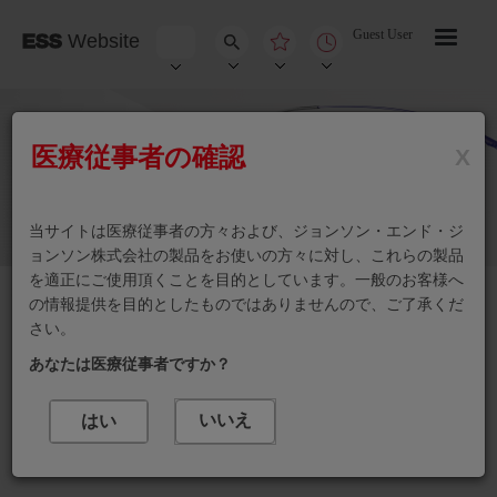
メ
イ
Guest User
ESS
Website
ン
コ
ン
テ
ン
ツ
に
移
医療従事者の確認
X
動
当サイトは医療従事者の方々および、ジョンソン・エンド・ジ
ョンソン株式会社の製品をお使いの方々に対し、これらの製品
を適正にご使用頂くことを目的としています。一般のお客様へ
STRATAFIX(抗菌縫合糸)
の情報提供を目的としたものではありませんので、ご了承くだ
STRATAFIX Spiral PDS PLUS
さい。
あなたは医療従事者ですか？
いいえ
はい
製品カテゴリを選ぶ